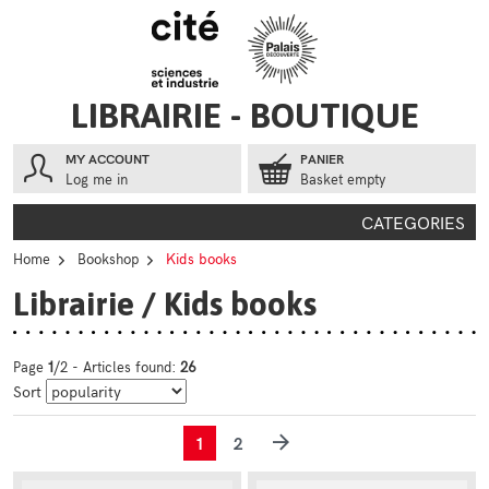
Go to contents
Go to menu
LIBRAIRIE - BOUTIQUE
MY ACCOUNT
PANIER
Log me in
Basket empty
CATEGORIES
Home
Bookshop
Kids books
Librairie / Kids books
Page
1
/2 - Articles found:
26
Sort
1
2