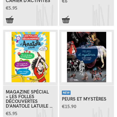
CAHIER D'ACTIVITÉS
€6
€5.95
MAGAZINE SPÉCIAL
NEW
« LES FOLLES
PEURS ET MYSTÈRES
DÉCOUVERTES
D'ANATOLE LATUILE À
€15.90
LA CITÉ DES
€5.95
ENFANTS »