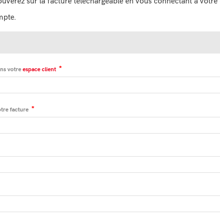
uverez sur la facture téléchargeable en vous connectant à votre
mpte.
ans votre
espace client
tre facture