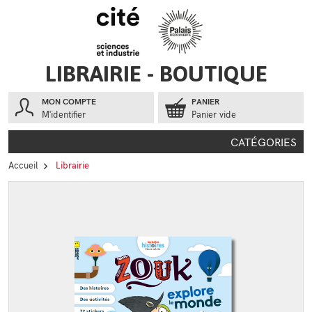
Aller au contenu
Aller au menu
LIBRAIRIE - BOUTIQUE
MON COMPTE
PANIER
M'identifier
Panier vide
CATÉGORIES
Accueil
Librairie