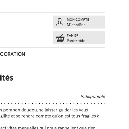
MON COMPTE
E
M'identifier
PANIER
Panier vide
ÉCORATION
ités
Indisponible
on pompon doudou, se laisser guider les yeux
agilité et se rendre compte qu'on est tous fragiles à
 activités manuelles qui nous rappellent que rien