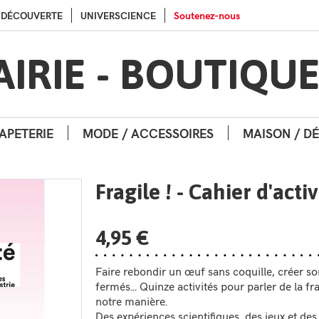
Aller au contenu
Aller au menu
A DÉCOUVERTE
UNIVERSCIENCE
Soutenez-nous
AIRIE - BOUTIQU
APETERIE
MODE / ACCESSOIRES
MAISON / D
Fragile ! - Cahier d'activ
4,95 €
Faire rebondir un œuf sans coquille, créer s
fermés... Quinze activités pour parler de la fr
notre manière.
Des expériences scientifiques, des jeux et des