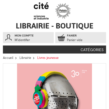
Aller au contenu
Aller au menu
LIBRAIRIE - BOUTIQUE
MON COMPTE
PANIER
M'identifier
Panier vide
CATÉGORIES
Accueil
Librairie
Livres jeunesse